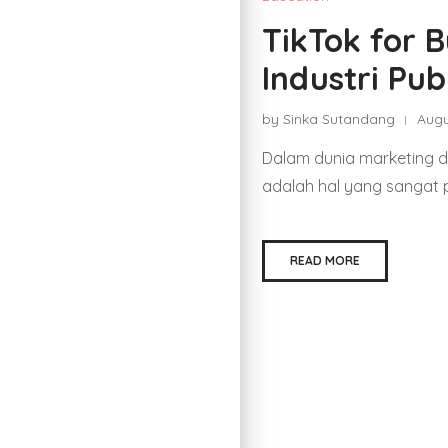
TikTok for 
Industri Pub
by Sinka Sutandang
Augu
Dalam dunia marketing da
adalah hal yang sangat pe
READ MORE