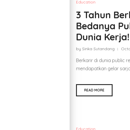
Education
3 Tahun Berk
Bedanya Pub
Dunia Kerja!
by Sinka Sutandang
Octo
Berkarir di dunia public 
mendapatkan gelar sarja
READ MORE
Education