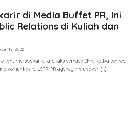
arir di Media Buffet PR, Ini
lic Relations di Kuliah dan
ber 12, 2022
relations merupakan cita-citaku semasa SMA. Ketika berhasil
na komunikasi di LSPR, PR agency merupakan […]