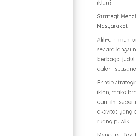
iklan?
Strategi: Meng
Masyarakat
Alih-alih memp
secara langsun
berbagai judul
dalam suasana
Prinsip strateg
iklan, maka br
dari film sepe
aktivitas yang
ruang publik.
Mengapa Takjil