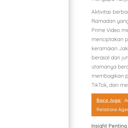
Aktivitas berb
Ramadan yang 
Prime Video m
menciptakan pr
keramaian Jaka
berasal dari ju
utamanya beras
membagikan pe
TikTok, dan med
Baca Juga:
A
Relations Age
Insight Penting