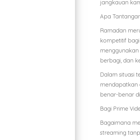
jangkauan kam
Apa Tantanga
Ramadan merup
kompetitif bag
menggunakan t
berbagi, dan k
Dalam situasi 
mendapatkan ek
benar-benar di
Bagi Prime Vid
Bagaimana me
streaming tanp