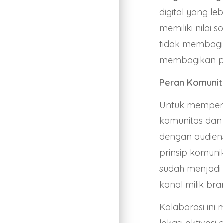
digital yang l
memiliki nilai 
tidak membag
membagikan p
Peran Komunit
Untuk memperl
komunitas dan
dengan audiens
prinsip komuni
sudah menjadi 
kanal milik bra
Kolaborasi in
lokasi aktivas