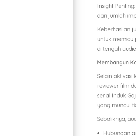
Insight Pentin
dari jumlah im
Keberhasilan j
untuk memicu 
di tengah audie
Membangun Kon
Selain aktivas
reviewer film 
serial Induk G
yang muncul t
Sebaliknya, au
Hubungan an