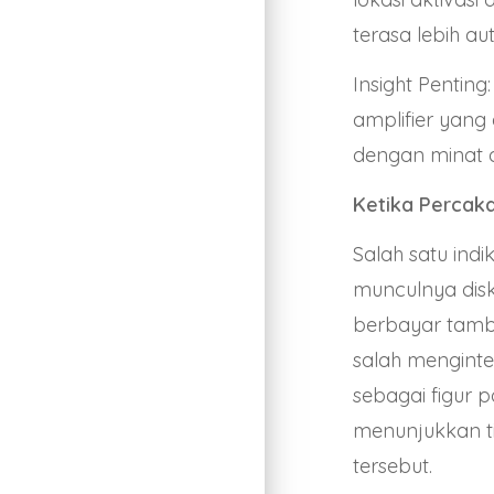
terasa lebih aut
Insight Pentin
amplifier yang e
dengan minat 
Ketika Percaka
Salah satu ind
munculnya dis
berbayar tamb
salah menginte
sebagai figur p
menunjukkan ti
tersebut.