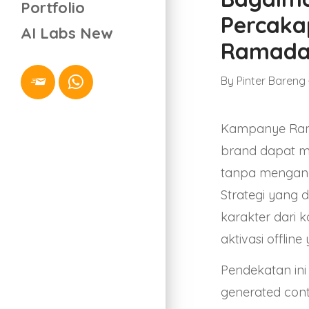
Portfolio
Percaka
AI Labs
New
Ramadan
By
Pinter Bareng
Kampanye Ram
brand dapat m
tanpa mengand
Strategi yang 
karakter dari 
aktivasi offli
Pendekatan ini
generated cont