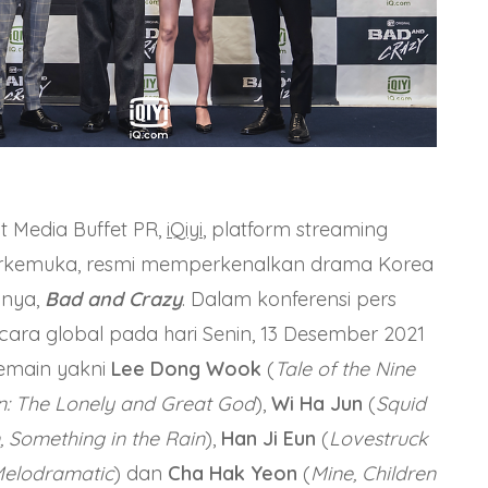
nt Media Buffet PR,
iQiyi
, platform streaming
terkemuka, resmi memperkenalkan drama Korea
unya,
Bad and Crazy
. Dalam konferensi pers
ecara global pada hari Senin, 13 Desember 2021
pemain yakni
Lee Dong Wook
(
Tale of the Nine
an: The Lonely and Great God
),
Wi Ha Jun
(
Squid
, Something in the Rain
),
Han Ji Eun
(
Lovestruck
 Melodramatic
) dan
Cha Hak Yeon
(
Mine, Children