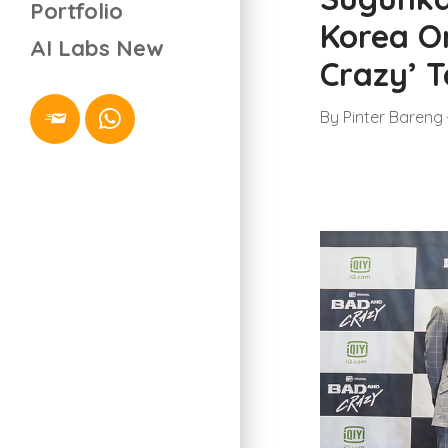
Portfolio
Korea Or
AI Labs
New
Crazy’ 
By
Pinter Bareng