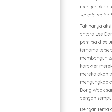
mengenakan h
sepeda motor b
Tak hanya aksi
antara Lee Don
pemirsa di sel
ternama terse
membangun
c
karakter mereka
mereka akan te
mengungkapkan
Dong Wook san
dengan sempu
Dengan tema ak