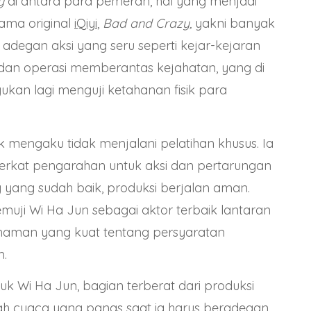
y
di antara para pemeran, hal yang menjadi
rama original
iQiyi
,
Bad and Crazy,
yakni banyak
adegan aksi yang seru seperti kejar-kejaran
dan operasi memberantas kejahatan, yang di
ukan lagi menguji ketahanan fisik para
mengaku tidak menjalani pelatihan khusus. Ia
rkat pengarahan untuk aksi dan pertarungan
ng yang sudah baik, produksi berjalan aman.
ji Wi Ha Jun sebagai aktor terbaik lantaran
haman yang kuat tentang persyaratan
m.
k Wi Ha Jun, bagian terberat dari produksi
ah cuaca yang panas saat ia harus beradegan