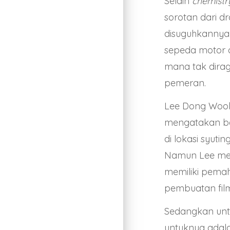
Selain
chemistr
sorotan dari d
disuguhkannya 
sepeda motor 
mana tak dirag
pemeran.
Lee Dong Wook 
mengatakan be
di lokasi syuti
Namun Lee memu
memiliki pema
pembuatan fil
Sedangkan untu
untuknya adal