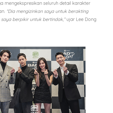
 mengekspresikan seluruh detail karakter
an.
“Dia mengizinkan saya untuk berakting
aya berpikir untuk bertindak,”
ujar Lee Dong