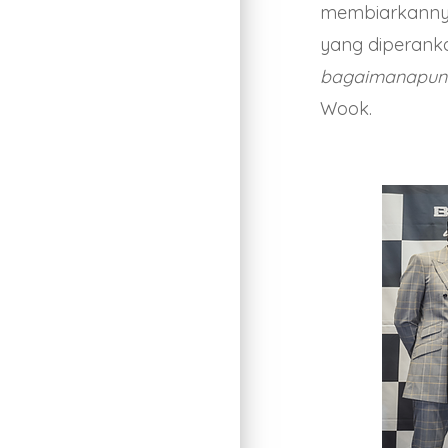
membiarkannya
yang diperank
bagaimanapun s
Wook.