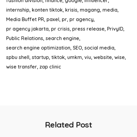
fashion division
finance
google
influencer
internship
konten tiktok
krisis
magang
media
Media Buffet PR
paxel
pr
pr agency
pr agency jakarta
pr crisis
press release
PrivyID
Public Relations
search engine
search engine optimization
SEO
social media
spbu shell
startup
tiktok
umkm
viu
website
wise
wise transfer
zap clinic
Related Post