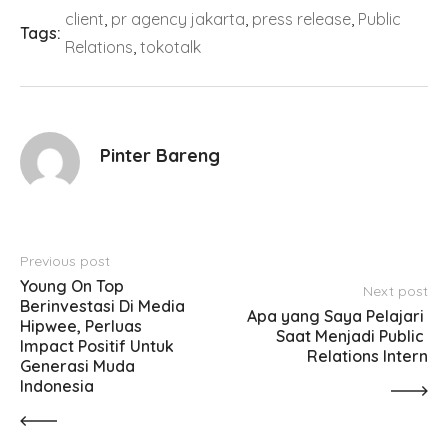
client
,
pr agency jakarta
,
press release
,
Public
Tags:
Relations
,
tokotalk
Pinter Bareng
Previous post
Young On Top 
Next post
Berinvestasi Di Media 
Apa yang Saya Pelajari 
Hipwee, Perluas 
Saat Menjadi Public 
Impact Positif Untuk 
Relations Intern
Generasi Muda 
Indonesia