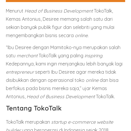
Menurut
Head of Business Development
TokoTalk,
Kemas Antonius, Desiree memang salah satu dari
sekian banyak publik figur dan selebriti yang mulai
mengembangkan bisnis secara
online
.
“Ibu Desiree dengan Mamitoko-nya merupakan salah
satu
merchant
TokoTalk yang paling
inspiring
.
Kedepannya, kami ingin menjangkau lebih banyak lagi
entrepreneur
seperti Ibu Desiree agar mereka tidak
disibukkan dengan operasional toko
online
dan bisa
berfokus pada bisnis mereka saja,” ujar Kemas
Antonius,
Head of Business Development
TokoTalk.
Tentang TokoTalk
TokoTalk merupakan
startup e-commerce website
builder
yang beroperasi di Indonesia sejak 2018.