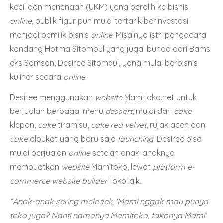
kecil dan menengah (UKM) yang beralih ke bisnis
online
, publik figur pun mulai tertarik berinvestasi
menjadi pemilik bisnis
online
. Misalnya istri pengacara
kondang Hotma Sitompul yang juga ibunda dari Bams
eks Samson, Desiree Sitompul, yang mulai berbisnis
kuliner secara
online
.
Desiree menggunakan
website
Mamitoko.net
untuk
berjualan berbagai menu
dessert
, mulai dari
cake
klepon,
cake
tiramisu,
cake red velvet
, rujak aceh dan
cake
alpukat yang baru saja
launching.
Desiree bisa
mulai berjualan
online
setelah anak-anaknya
membuatkan
website
Mamitoko, lewat
platform e-
commerce website builder
TokoTalk.
“Anak-anak sering meledek, ‘Mami nggak mau punya
toko juga? Nanti namanya Mamitoko, tokonya Mami’.