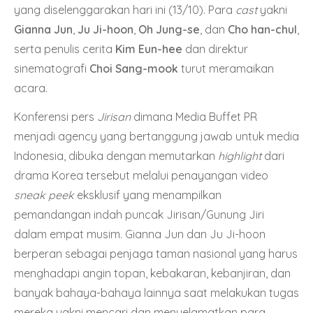
yang diselenggarakan hari ini (13/10). Para
cast
yakni
Gianna Jun
,
Ju Ji-hoon
,
Oh Jung-se
, dan
Cho han-chul
,
serta penulis cerita
Kim Eun-hee
dan direktur
sinematografi
Choi Sang-mook
turut meramaikan
acara.
Konferensi pers
Jirisan
dimana Media Buffet PR
menjadi agency yang bertanggung jawab untuk media
Indonesia, dibuka dengan memutarkan
highlight
dari
drama Korea tersebut
melalui penayangan
video
sneak peek
eksklusif yang menampilkan
pemandangan indah puncak Jirisan/Gunung Jiri
dalam empat musim. Gianna Jun dan Ju Ji-hoon
berperan sebagai penjaga taman nasional yang harus
menghadapi angin topan, kebakaran, kebanjiran, dan
banyak bahaya-bahaya lainnya saat melakukan tugas
mereka yakni mencari dan menyelamatkan para