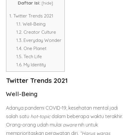
Daftar Isi:
[
hide
]
1.
Twitter Trends 2021
1.1.
Well-Being
1.2.
Creator Culture
1.3.
Everyday Wonder
1.4.
One Planet
1.5.
Tech Life
1.6.
My Identity
Twitter Trends 2021
Well-Being
Adanya pandemi COVID-19, kesehatan mental jadi
salah satu
hot-topic
dalam beberapa waktu terakhir.
Orang-orang udah mulai
aware
nih untuk
memprioritaskan perawatan diri.
“Harus waras