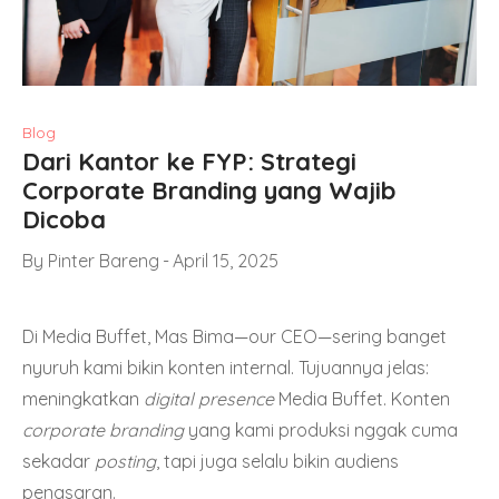
Blog
Dari Kantor ke FYP: Strategi
Corporate Branding yang Wajib
Dicoba
By
Pinter Bareng
April 15, 2025
Di Media Buffet, Mas Bima—our CEO—sering banget
nyuruh kami bikin konten internal. Tujuannya jelas:
meningkatkan
digital presence
Media Buffet. Konten
corporate branding
yang kami produksi nggak cuma
sekadar
posting
, tapi juga selalu bikin audiens
penasaran.