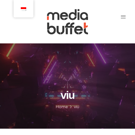
viu
Home
viu