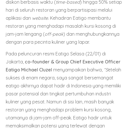
diskon berbasis waktu (
time-based
) hingga 50% setiap
hari di seluruh restoran yang berpartisipasi melalui
aplikasi dan
website.
Kehadiran Eatigo membantu
restoran yang menghadapi masalah kursi kosong di
jam-jam lengang (
off-peak
) dan menghubungkannya
dengan para pecinta kuliner yang lapar.
Pada peluncuran resmi Eatigo Selasa (22/01) di
Jakarta,
co-founder & Group Chief Executive Officer
Eatigo Michael Cluzel
menyampaikan bahwa,
“S
etelah
sukses di enam negara, saya sangat bersemangat
eatigo akhirnya dapat hadir di Indonesia yang memiliki
pasar potensial dan tingkat pertumbuhan industri
kuliner yang pesat. Namun di sisi lain, masih banyak
restoran yang menghadapi problem kursi kosong,
utamanya di jam-jam off-peak. Eatigo hadir untuk
memaksimalkan potensi yang terlewat dengan