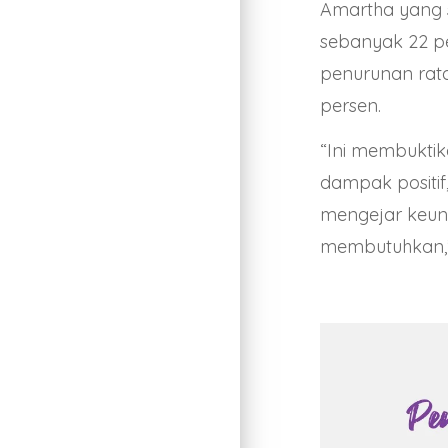
Amartha yang 
sebanyak 22 per
penurunan rata
persen.
“Ini membukti
dampak positif,
mengejar keun
membutuhkan,” 