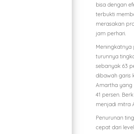
bisa dengan e
terbukti memba
merasakan pro
jam perhari.
Meningkatnya 
turunnya tingk
sebanyak 63 pe
dibawah garis k
Amartha yang d
41 persen. Ber
menjadi mitra 
Penurunan tin
cepat dari leve