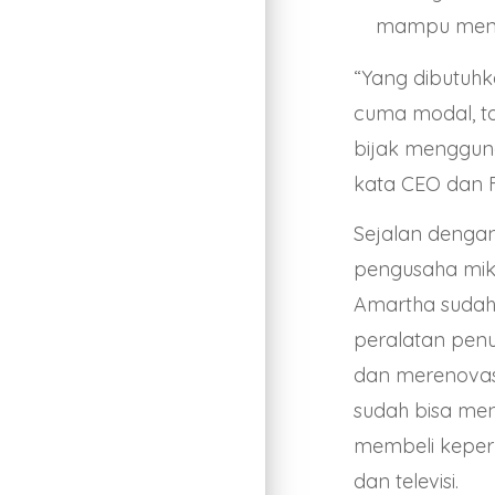
mampu menin
“Yang dibutuhk
cuma modal, t
bijak menggun
kata CEO dan F
Sejalan denga
pengusaha mikr
Amartha sudah
peralatan pen
dan merenovasi
sudah bisa me
membeli keperl
dan televisi.