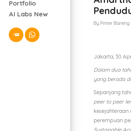
Portfolio
Pendudu
AI Labs
New
By
Pinter Bareng
Jakarta, 30 Apr
Dalam dua tahu
yang berada di
Sepanjang tah
peer to peer
le
kesejahteraan 
perempuan pen
Sustainable Acc