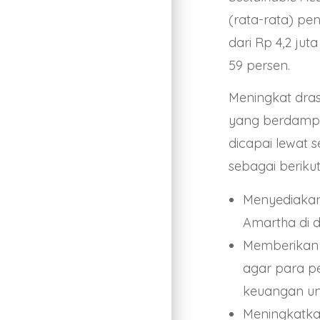
(rata-rata) p
dari Rp 4,2 jut
59 persen.
Meningkat dra
yang berdampa
dicapai lewat
sebagai berikut
Menyediakan
Amartha di 
Memberikan p
agar para p
keuangan u
Meningkatka