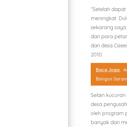
“Setelah dapat
meningkat. Dul
sekarang saya
dari para petan
dari desa Cise
2010.
Baca Juga:
A
Bangun Saran
Selain kucura
desa pengusah
oleh program 
banyak dari m