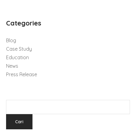
Categories
Blog
Case Study
Education
News
Press Release