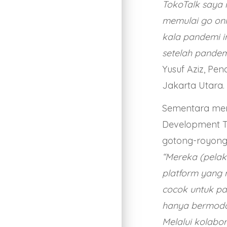
TokoTalk saya
memulai go onl
kala pandemi 
setelah pandem
Yusuf Aziz, P
Jakarta Utara.
Sementara men
Development T
gotong-royong
“Mereka (pelak
platform yang 
cocok untuk p
hanya bermodalk
Melalui kolabo