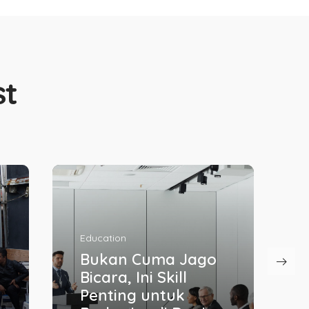
st
Case Study
Bagaimana
Memenangkan
Media Attention?
Brand Hospitality