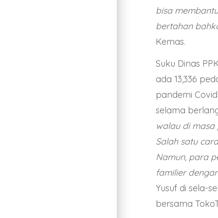
bisa membantu 
bertahan bahkan
Kemas.
Suku Dinas PPK
ada 13,336 pe
pandemi Covid-
selama berlan
walau di masa
Salah satu car
Namun, para pe
familier denga
Yusuf di sela-s
bersama TokoTa