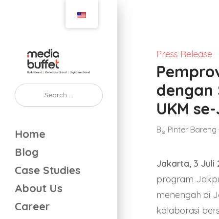
Press Release
Pemprov
dengan 
UKM se-
By
Pinter Bareng
Home
Blog
Jakarta, 3 Juli
Case Studies
program Jakpr
About Us
menengah di J
Career
kolaborasi be