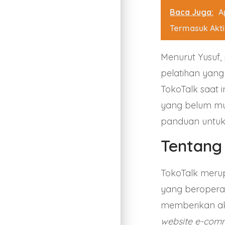
Baca Juga:
A
Termasuk Aktiv
Menurut Yusuf
pelatihan yang 
TokoTalk
saat i
yang belum mul
panduan untuk
Tentang
TokoTalk mer
yang beroperasi
memberikan a
website e-co