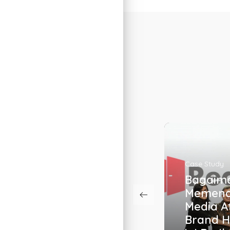
Case Study
Education
Bagaimana
Bagaim
Memenangkan
Memba
Media Attention?
Percak
Brand Hospitality
Organik