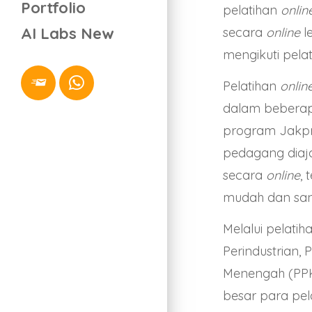
Portfolio
pelatihan
onlin
AI Labs
New
secara
online
l
mengikuti pela
Pelatihan
onlin
dalam beberap
program Jakpre
pedagang diaj
secara
online
,
mudah dan san
Melalui pelatih
Perindustrian,
Menengah (PPK
besar para pe