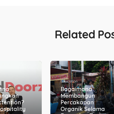
Related Po
ana
Education
ngun
Bukan Cuma Jago
apan
Bicara, Ini Skill
 Selama
Penting untuk