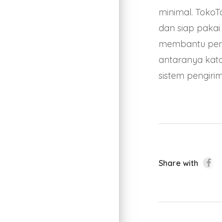
minimal. Toko
dan siap pakai 
membantu pen
antaranya kat
sistem pengiri
Share with