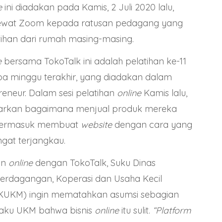
e
ini diadakan pada Kamis, 2 Juli 2020 lalu,
ewat Zoom kepada ratusan pedagang yang
tihan dari rumah masing-masing.
e
bersama TokoTalk ini adalah pelatihan ke-11
a minggu terakhir, yang diadakan dalam
neur. Dalam sesi pelatihan
online
Kamis lalu,
arkan bagaimana menjual produk mereka
 termasuk membuat
website
dengan cara yang
gat terjangkau.
an
online
dengan
TokoTalk
, Suku Dinas
 Perdagangan, Koperasi dan Usaha Kecil
UKM) ingin mematahkan asumsi sebagian
laku UKM bahwa bisnis
online
itu sulit.
“Platform