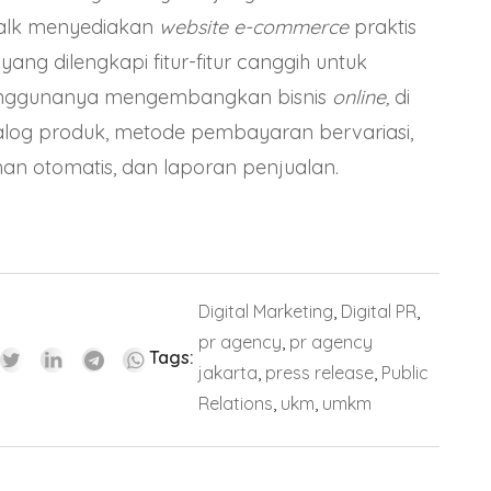
Talk menyediakan
website e-commerce
praktis
yang dilengkapi fitur-fitur canggih untuk
ggunanya mengembangkan bisnis
online,
di
alog produk, metode pembayaran bervariasi,
man otomatis, dan laporan penjualan.
Digital Marketing
,
Digital PR
,
pr agency
,
pr agency
Tags:
jakarta
,
press release
,
Public
Relations
,
ukm
,
umkm