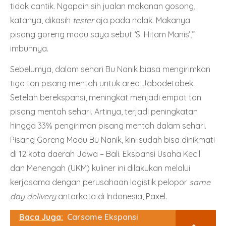
tidak cantik. Ngapain sih jualan makanan gosong,
katanya, dikasih
tester
aja pada nolak. Makanya
pisang goreng madu saya sebut ‘Si Hitam Manis’,”
imbuhnya.
Sebelumya, dalam sehari Bu Nanik biasa mengirimkan
tiga ton pisang mentah untuk area Jabodetabek.
Setelah berekspansi, meningkat menjadi empat ton
pisang mentah sehari. Artinya, terjadi peningkatan
hingga 33% pengiriman pisang mentah dalam sehari.
Pisang Goreng Madu Bu Nanik, kini sudah bisa dinikmati
di 12 kota daerah Jawa – Bali. Ekspansi Usaha Kecil
dan Menengah (UKM) kuliner ini dilakukan melalui
kerjasama dengan perusahaan logistik pelopor
same
day delivery
antarkota di Indonesia,
Paxel
.
Baca Juga:
Carsome Ekspansi