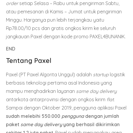
order
setiap Selasa – Rabu untuk pengiriman Sabtu,
atau pemesanan di Kamis – Jumat untuk pengiriman
Minggu. Harganya pun lebih terjangkau yaitu
Rp78.00/10 pcs dan gratis ongkos kirim ke seluruh
jangkauan
Paxel
dengan kode promo PAXEL4BUNANIK.
END
Tentang
Paxel
Paxel (PT Paxel Algorita Unggul) adalah
startup
logistik
berbasis teknologi pertama asal Indonesia yang
mampu menghadirkan layanan
same day delivery
antarkota antarprovinsi dengan ongkos kirim
flat
.
Sampai dengan Oktober 2019, pengguna aplikasi Paxel
sudah melebihi 550.000
pengguna
dengan jumlah
paket
same day delivery
yang berhasil dikirimkan
sekitar 1,2 juta paket
.
Paxel sudah menjangkau area