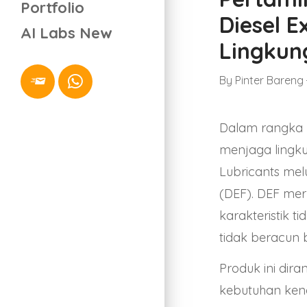
Portfolio
Diesel 
AI Labs
New
Lingkun
By
Pinter Bareng
Dalam rangka 
menjaga lingku
Lubricants
melu
(DEF). DEF me
karakteristik 
tidak beracun
Produk ini dir
kebutuhan kend