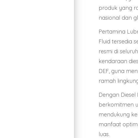
produk yang r
nasional dan g
Pertamina Lubr
Fluid tersedia s
resmi di selur
kendaraan die
DEF, guna men
ramah lingkung
Dengan Diesel 
berkomitmen un
mendukung keb
manfaat optim
luas.