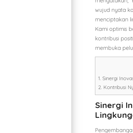
mengatakan, “P
wujud nyata k
menciptakan li
Kami optimis 
kontribusi posit
membuka peluan
1.
Sinergi Inova
2.
Kontribusi N
Sinergi 
Lingkung
Pengembangan 