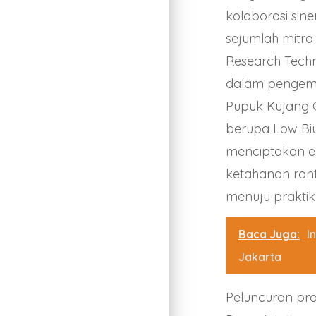
kolaborasi sin
sejumlah mitra
Research Tech
dalam pengemb
Pupuk Kujang
berupa Low Biur
menciptakan ek
ketahanan rant
menuju praktik
Baca Juga:
I
Jakarta
Peluncuran pro