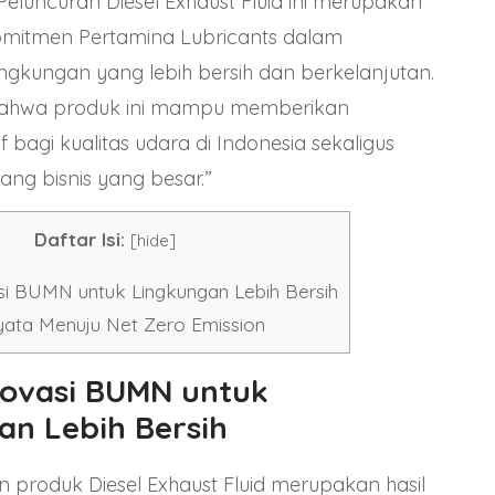
eluncuran Diesel Exhaust Fluid ini merupakan
omitmen Pertamina Lubricants dalam
ngkungan yang lebih bersih dan berkelanjutan.
bahwa produk ini mampu memberikan
if bagi kualitas udara di Indonesia sekaligus
g bisnis yang besar.”
Daftar Isi:
[
hide
]
si BUMN untuk Lingkungan Lebih Bersih
yata Menuju Net Zero Emission
Inovasi BUMN untuk
an Lebih Bersih
produk Diesel Exhaust Fluid merupakan hasil