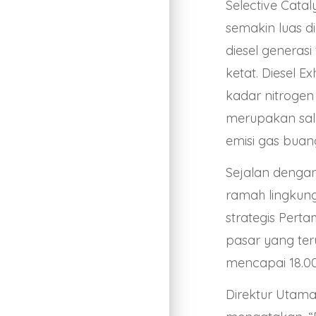
Selective Catal
semakin luas 
diesel generas
ketat. Diesel E
kadar nitrogen
merupakan sala
emisi gas buang
Sejalan dengan
ramah lingkun
strategis Pert
pasar yang ter
mencapai 18.00
Direktur Utama